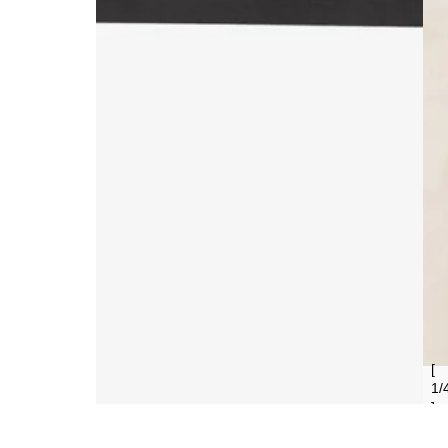
[
1
/
]