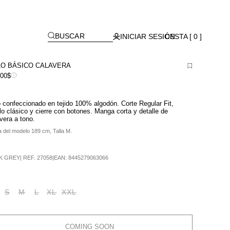
Lagos)
[
]
BUSCAR
INICIAR SESIÓN
CESTA [ 0 ]
O BÁSICO CALAVERA
900$
 confeccionado en tejido 100% algodón. Corte Regular Fit,
lo clásico y cierre con botones. Manga corta y detalle de
vera a tono.
a del modelo 189 cm, Talla M.
K GREY
|
REF.
27058
|
EAN:
8445279063066
S
M
L
XL
XXL
COMING SOON