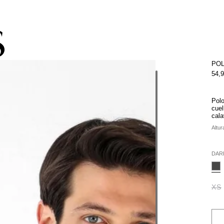
pacho gratis con la compra de la colección de kids (de Atacama a Los 
POL
54,
Polo
cuel
cala
Altur
DAR
XS