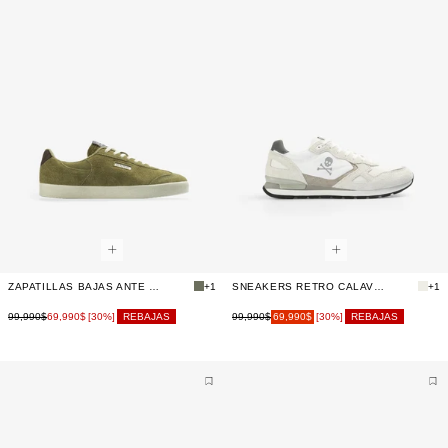
ZAPATILLAS BAJAS ANTE LOGO LATERAL
+1
SNEAKERS RETRO CALAVERA
+1
99,990$
69,990$
99,990$
69,990$
[30%]
REBAJAS
[30%]
REBAJAS