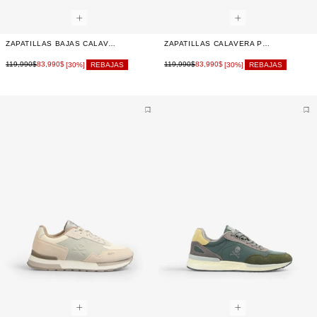
ZAPATILLAS BAJAS CALAVERA
ZAPATILLAS CALAVERA PRINT HIGH DENSITY
119,990$
83,990$
119,990$
83,990$
[30%]
REBAJAS
[30%]
REBAJAS