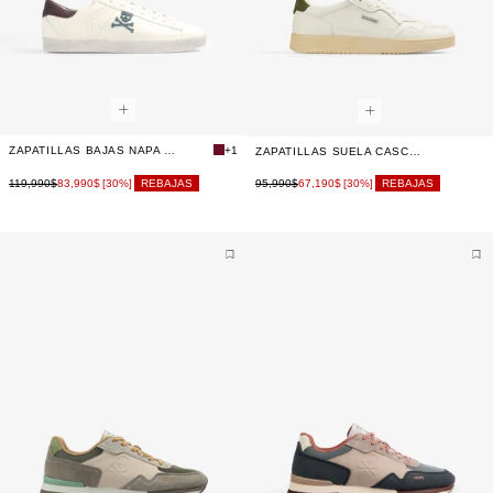
ZAPATILLAS BAJAS NAPA CALAVERA
+1
ZAPATILLAS SUELA CASCO LOGO LATERAL
119,990$
83,990$
95,990$
67,190$
[30%]
REBAJAS
[30%]
REBAJAS