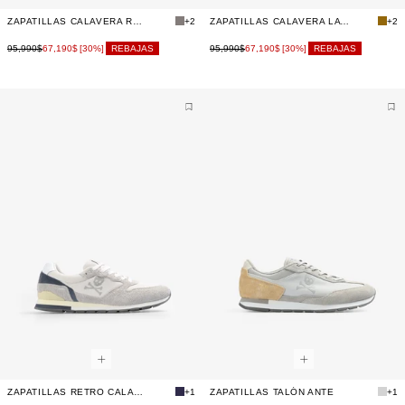
ZAPATILLAS CALAVERA RELIEVE
+2
ZAPATILLAS CALAVERA LATERAL
+2
95,990$
67,190$
95,990$
67,190$
[30%]
REBAJAS
[30%]
REBAJAS
ZAPATILLAS RETRO CALAVERA
+1
ZAPATILLAS TALÓN ANTE
+1