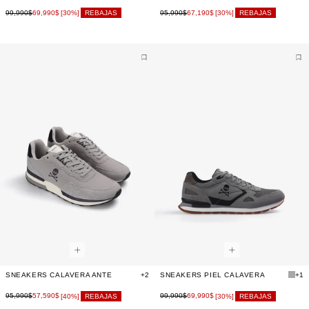
99,990$
69,990$
95,990$
67,190$
[30%]
REBAJAS
[30%]
REBAJAS
SNEAKERS CALAVERA ANTE
+2
SNEAKERS PIEL CALAVERA
+1
95,990$
57,590$
99,990$
69,990$
[40%]
REBAJAS
[30%]
REBAJAS