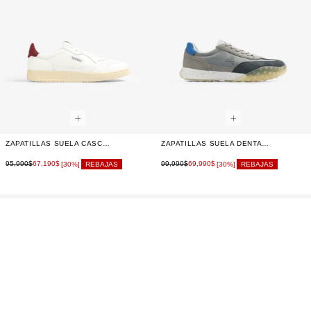
ZAPATILLAS SUELA CASCO LOGO LATERAL
ZAPATILLAS SUELA DENTADA DELANTERA
95,990$
67,190$
99,990$
69,990$
[30%]
REBAJAS
[30%]
REBAJAS