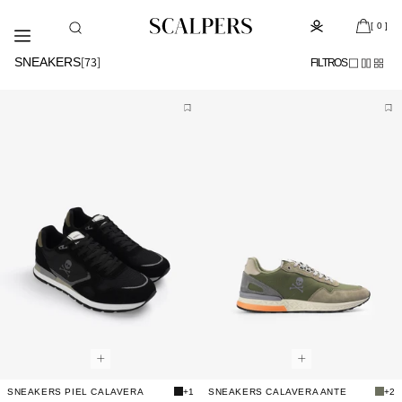
Ir
Día del niño, despacho gratis con la compra de la colección
[
]
directamente
de kids (de Atacama a Los Lagos)
[ 0 ]
al contenido
[
73
]
SNEAKERS
FILTROS
SNEAKERS PIEL CALAVERA
+1
SNEAKERS CALAVERA ANTE
+2