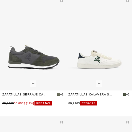
ZAPATILLAS SERRAJE CANADIAN
+1
ZAPATILLAS CALAVERA SUELA CASCO
+2
99,990$
50,000$
89,990$
[49%]
REBAJAS
REBAJAS