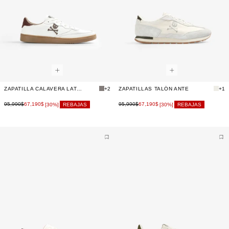
ZAPATILLA CALAVERA LATERAL SUELA CASCO
+2
ZAPATILLAS TALÓN ANTE
+1
95,990$
67,190$
95,990$
67,190$
[30%]
REBAJAS
[30%]
REBAJAS