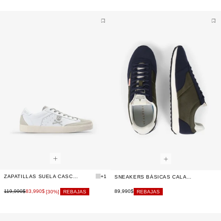
ZAPATILLAS SUELA CASCO DETALLE PUNTERA
+1
SNEAKERS BÁSICAS CALAVERA
119,990$
83,990$
89,990$
[30%]
REBAJAS
REBAJAS