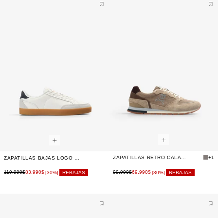
ZAPATILLAS RETRO CALAVERA
+1
ZAPATILLAS BAJAS LOGO GRABADO
119,990$
83,990$
99,990$
69,990$
[30%]
REBAJAS
[30%]
REBAJAS