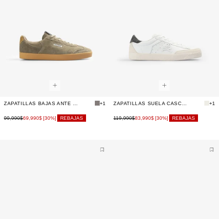
ZAPATILLAS BAJAS ANTE LOGO LATERAL
+1
ZAPATILLAS SUELA CASCO DETALLE PUNTERA
+1
99,990$
69,990$
119,990$
83,990$
[30%]
REBAJAS
[30%]
REBAJAS