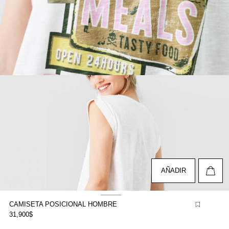
brir
lemento
ultimedia
n
na
entana
odal
AÑADIR
CAMISETA POSICIONAL HOMBRE
31,900$
brir
lemento