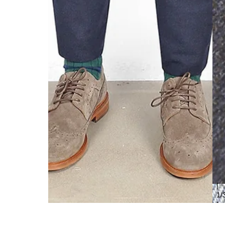
[
1
/
]