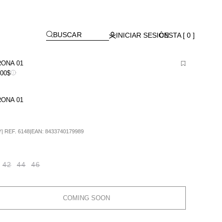
Lagos)
[
]
BUSCAR
INICIAR SESIÓN
CESTA [ 0 ]
ONA 01
900$
ONA 01
Y
|
REF.
6148
|
EAN:
8433740179989
42
44
46
COMING SOON