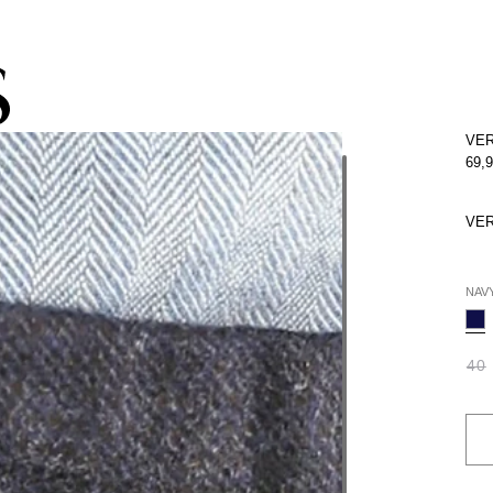
pacho gratis con la compra de la colección de kids (de Atacama a Los 
VER
69,
VER
NAV
40