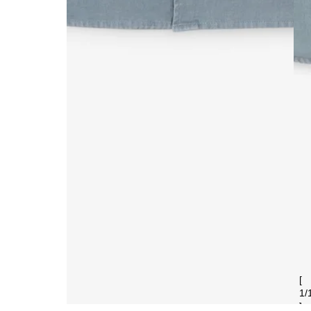
[
1
/
]