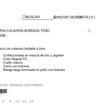
Lagos)
[
]
BUSCAR
INICIAR SESIÓN
CESTA [ 0 ]
ISA CALAVERA BORDADA TONO
900$
sa con calavera bordada a tono.
Confeccionada en mezcla de lino y algodón
Corte Regular Fit
Cuello clásico
Cierre con botones
Manga larga terminada en puño con botones
K
|
REF.
48996
|
EAN:
8445279489552
6
8
10
12
14