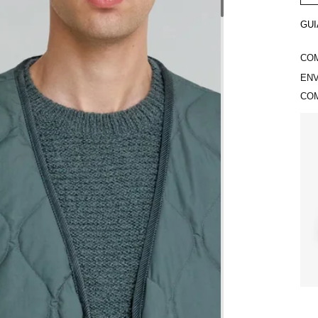
GUI
COM
ENV
COM