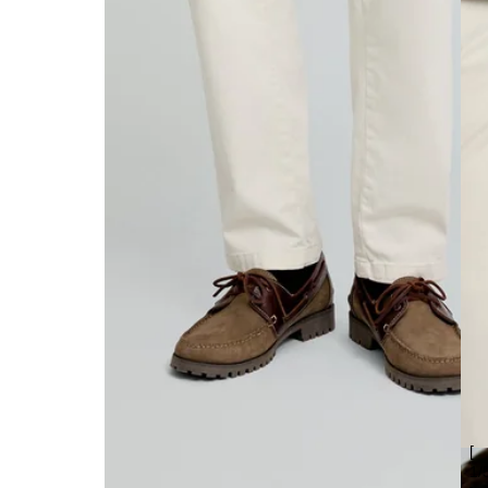
[
1
/