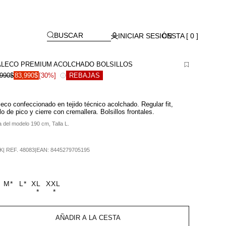
Lagos)
[
]
BUSCAR
INICIAR SESIÓN
CESTA [ 0 ]
LECO PREMIUM ACOLCHADO BOLSILLOS
,990$
83,990$
[30%]
REBAJAS
eco confeccionado en tejido técnico acolchado. Regular fit,
lo de pico y cierre con cremallera. Bolsillos frontales.
a del modelo 190 cm, Talla L.
K
|
REF.
48083
|
EAN:
8445279705195
M
*
L
*
XL
XXL
*
*
AÑADIR A LA CESTA