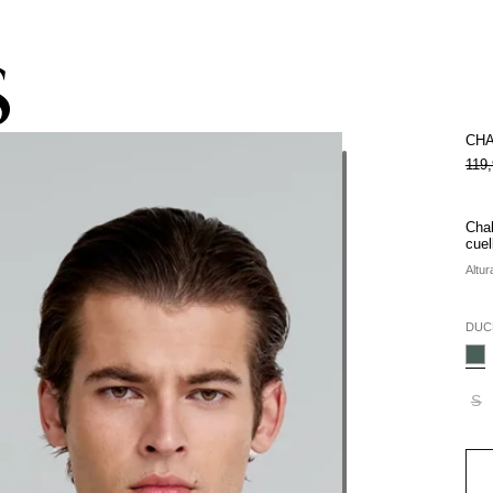
pacho gratis con la compra de la colección de kids (de Atacama a Los 
CHA
119
Chal
cuel
Altur
DUC
S