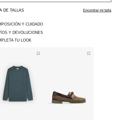
A DE TALLAS
Encontrar mi talla
POSICIÓN Y CUIDADO
ÍOS Y DEVOLUCIONES
PLETA TU LOOK
S
3
9
V
M
4
A
V
0
R
A
V
L
4
I
R
A