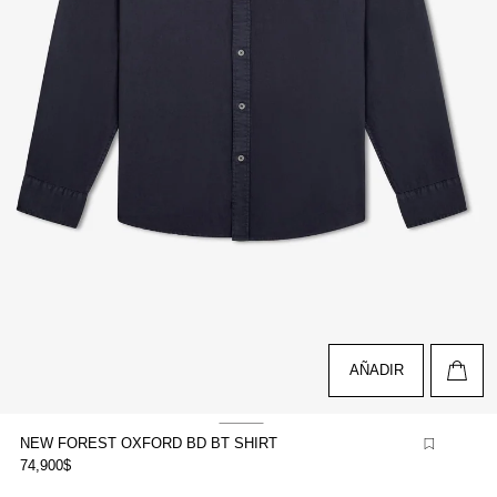
AÑADIR
NEW FOREST OXFORD BD BT SHIRT
74,900$
brir
lemento