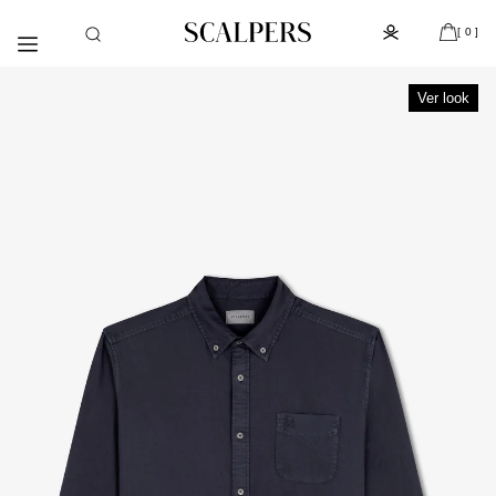
Ir
Día del niño, despacho gratis con la compra de la colección
[
]
directamente
de kids (de Atacama a Los Lagos)
[ 0 ]
al contenido
Ver look