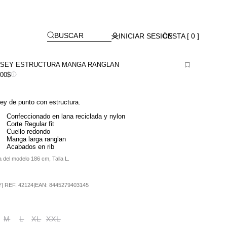
Lagos)
[
]
BUSCAR
INICIAR SESIÓN
CESTA [ 0 ]
SEY ESTRUCTURA MANGA RANGLAN
900$
ey de punto con estructura.
Confeccionado en lana reciclada y nylon
Corte Regular fit
Cuello redondo
Manga larga ranglan
Acabados en rib
a del modelo 186 cm, Talla L.
Y
|
REF.
42124
|
EAN:
8445279403145
M
L
XL
XXL