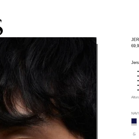
pacho gratis con la compra de la colección de kids (de Atacama a Los 
JER
69,
Jers
Altur
NAV
S