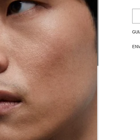
GUI
ENV