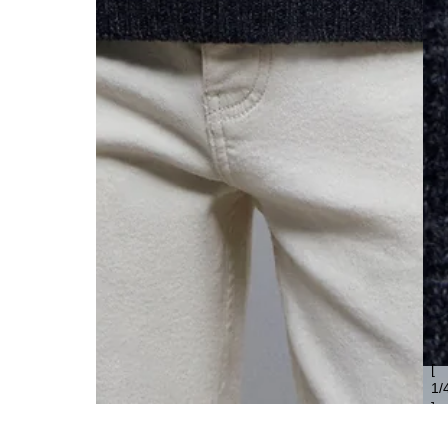
[
1
/
]