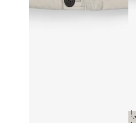
[
1
/
]