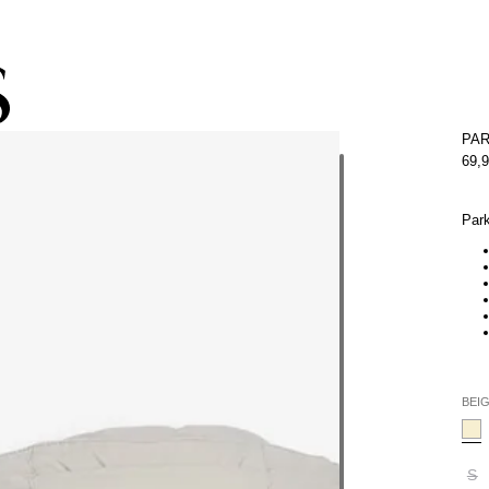
pacho gratis con la compra de la colección de kids (de Atacama a Los 
PA
69,
Par
BEI
S