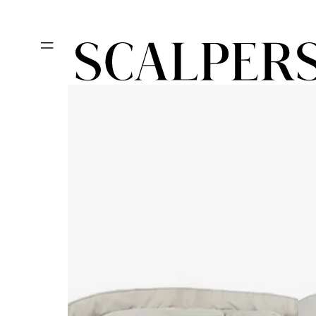
Ir
Día del niño, des
directamente
al contenido