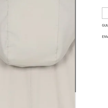
GUI
ENV