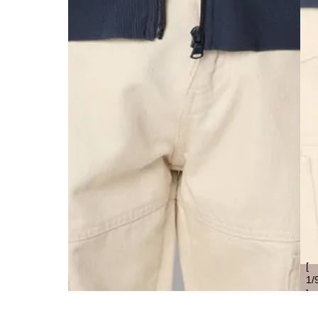
[
1
/
]