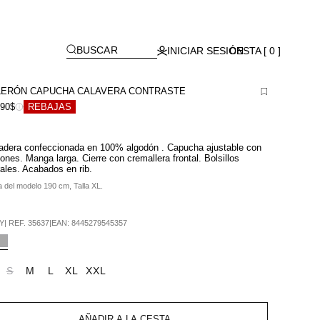
Lagos)
[
]
BUSCAR
INICIAR SESIÓN
CESTA [ 0 ]
ERÓN CAPUCHA CALAVERA CONTRASTE
990$
REBAJAS
adera confeccionada en 100% algodón . Capucha ajustable con
ones. Manga larga. Cierre con cremallera frontal. Bolsillos
rales. Acabados en rib.
a del modelo 190 cm, Talla XL.
Y
|
REF.
35637
|
EAN:
8445279545357
S
M
L
XL
XXL
AÑADIR A LA CESTA