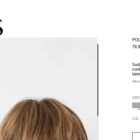
pacho gratis con la compra de la colección de kids (de Atacama a Los 
POL
79,
Sud
cord
late
Altur
GRE
XS