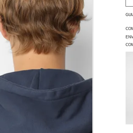
GUI
COM
ENV
COM