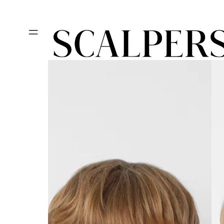
Ir
Día del niño, des
directamente
al contenido