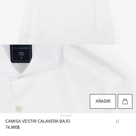
brir
lemento
ultimedia
n
na
entana
odal
AÑADIR
CAMISA VESTIR CALAVERA BAJO
74,900$
brir
lemento