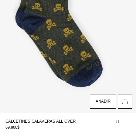
AÑADIR
CALCETINES CALAVERAS ALL OVER
69,900$
brir
lemento