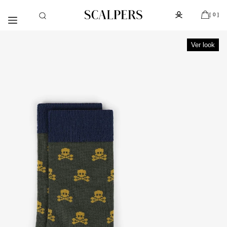
Ir
Día del niño, despacho gratis con la compra de la colección
[
]
directamente
de kids (de Atacama a Los Lagos)
[ 0 ]
al contenido
Ver look