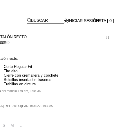
Lagos)
[
]
BUSCAR
INICIAR SESIÓN
CESTA [ 0 ]
TALÓN RECTO
900$
alón recto.
Corte Regular Fit
Tiro alto
Cierre con cremallera y corchete
Bolsillos insertados traseros
Trabillas en cintura
a del modelo 179 cm, Talla 36.
CK
|
REF.
30141
|
EAN:
8445279193985
S
M
L