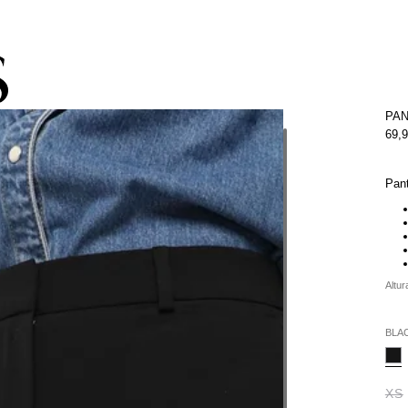
pacho gratis con la compra de la colección de kids (de Atacama a Los 
PAN
69,
Pant
Altur
BLA
XS