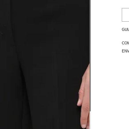
GUI
COM
ENV