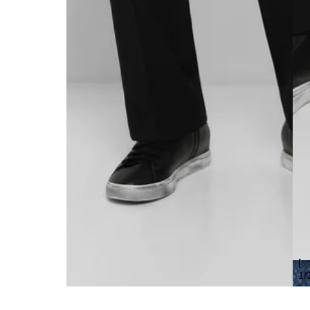
[
1
/
]