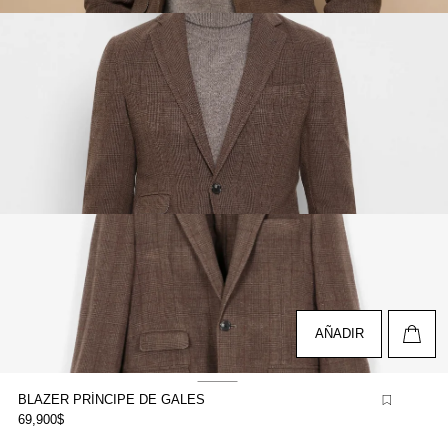
brir
lemento
ultimedia
n
na
entana
odal
brir
lemento
ultimedia
n
na
entana
odal
AÑADIR
BLAZER PRÍNCIPE DE GALES
69,900$
brir
lemento