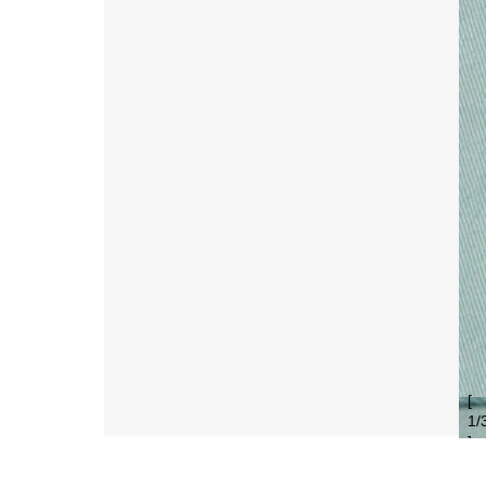
[
1
/
]