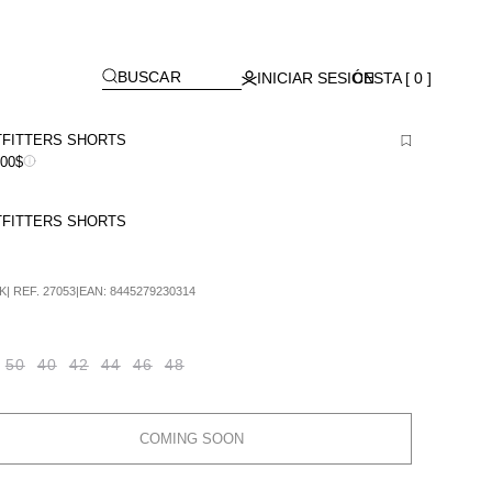
Lagos)
[
]
BUSCAR
INICIAR SESIÓN
CESTA [ 0 ]
FITTERS SHORTS
900$
FITTERS SHORTS
K
|
REF.
27053
|
EAN:
8445279230314
50
40
42
44
46
48
COMING SOON