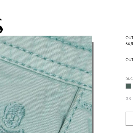
pacho gratis con la compra de la colección de kids (de Atacama a Los 
OUT
54,
OUT
DUC
38