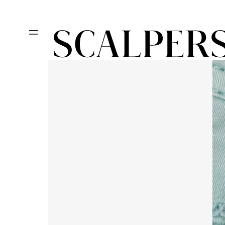
Ir
Día del niño, des
directamente
al contenido