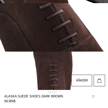
brir
lemento
ultimedia
n
na
entana
odal
brir
lemento
ultimedia
n
na
entana
odal
AÑADIR
ALASKA SUEDE SHOES DARK BROWN
69,900$
brir
lemento