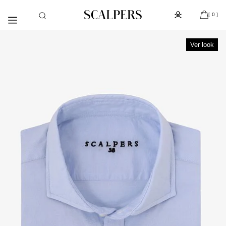
Ir
Día del niño, despacho gratis con la compra de la colección
[
]
directamente
de kids (de Atacama a Los Lagos)
[ 0 ]
al contenido
Ver look