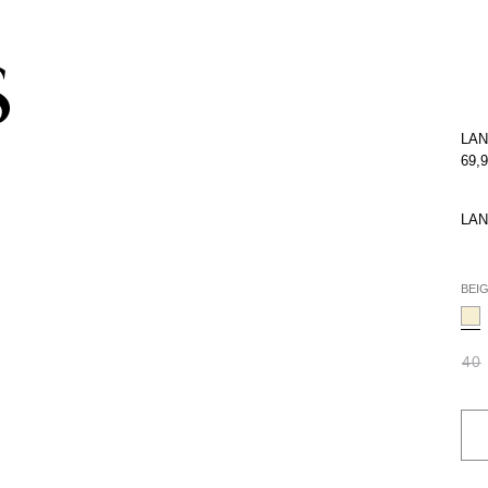
pacho gratis con la compra de la colección de kids (de Atacama a Los 
LAN
69,
LAN
BEI
40