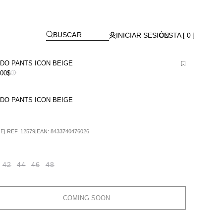
Lagos)
[
]
BUSCAR
INICIAR SESIÓN
CESTA [ 0 ]
DO PANTS ICON BEIGE
900$
DO PANTS ICON BEIGE
GE
|
REF.
12579
|
EAN:
8433740476026
42
44
46
48
COMING SOON