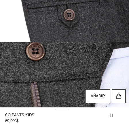
brir
lemento
ultimedia
n
na
entana
odal
AÑADIR
CO PANTS KIDS
69,900$
brir
lemento