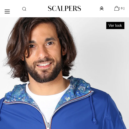
Ir
Día del niño, despacho gratis con la compra de la colección
[
]
directamente
de kids (de Atacama a Los Lagos)
[ 0 ]
al contenido
Ver look