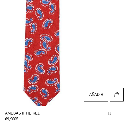
AÑADIR
AMEBAS II TIE RED
69,900$
brir
lemento