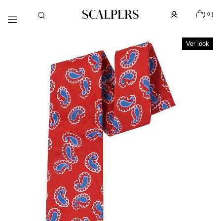
Ir
Día del niño, despacho gratis con la compra de la colección
[
]
directamente
de kids (de Atacama a Los Lagos)
[ 0 ]
al contenido
Ver look