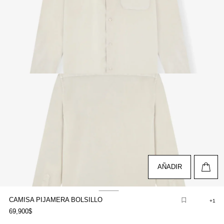
brir
lemento
ultimedia
n
na
entana
odal
AÑADIR
CAMISA PIJAMERA BOLSILLO
+1
brir
69,900$
lemento