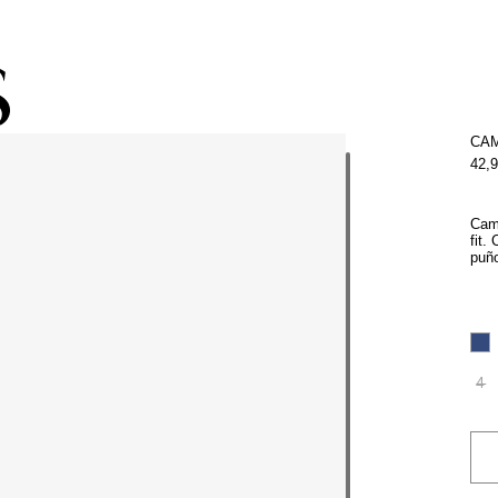
pacho gratis con la compra de la colección de kids (de Atacama a Los 
CAM
42,
Cami
fit.
puño
4