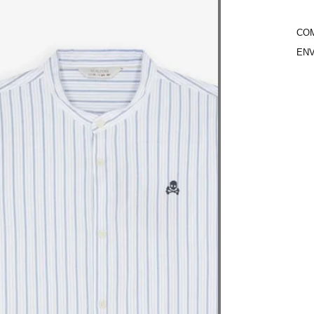
COM
ENV