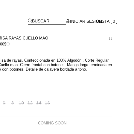
Lagos)
[
]
BUSCAR
INICIAR SESIÓN
CESTA [ 0 ]
ISA RAYAS CUELLO MAO
900$
sa de rayas. Confeccionada en 100% Algodón . Corte Regular
 Cuello mao. Cierre frontal con botones. Manga larga terminada en
 con botones. Detalle de calavera bordada a tono.
6
8
10
12
14
16
COMING SOON