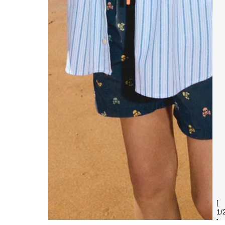
[
1
/
]